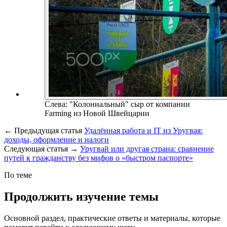
Слева: "Колониальный" сыр от компании
Farming из Новой Швейцарии
←
Предыдущая статья
Удалённая работа и IT из Уругвая:
доходы, оформление и налоги
Следующая статья
→
Уругвай или другая страна: сравнение
путей к гражданству без мифов о «быстром паспорте»
По теме
Продолжить изучение темы
Основной раздел, практические ответы и материалы, которые