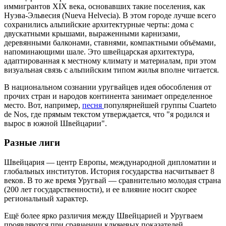
иммигрантов XIX века, основавших такие поселения, как
Нуэва-Эльвесия (Nueva Helvecia). В этом городе лучше всего
сохранились альпийские архитектурные черты: дома с
двускатными крышами, выраженными карнизами,
деревянными балконами, ставнями, компактными объёмами,
напоминающими шале. Это швейцарская архитектура,
адаптированная к местному климату и материалам, при этом
визуальная связь с альпийским типом жилья вполне читается.
В национальном сознании уругвайцев идея обособления от
прочих стран и народов континента занимает определенное
место. Вот, например,
песня
популярнейшей группы Cuarteto
de Nos, где прямым текстом утверждается, что "я родился и
вырос в южной Швейцарии".
Разные лиги
Швейцария — центр Европы, международной дипломатии и
глобальных институтов. История государства насчитывает 8
веков. В то же время Уругвай — сравнительно молодая страна
(200 лет государственности), и ее влияние носит скорее
региональный характер.
Ещё более ярко различия между Швейцарией и Уругваем
проявляются при сравнении ключевых показателей