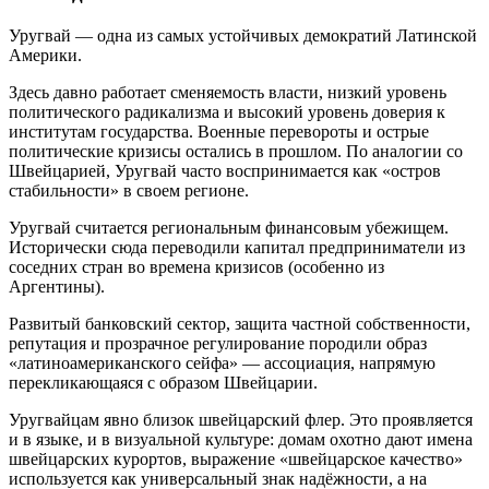
Уругвай — одна из самых устойчивых демократий Латинской
Америки.
Здесь давно работает сменяемость власти, низкий уровень
политического радикализма и высокий уровень доверия к
институтам государства. Военные перевороты и острые
политические кризисы остались в прошлом. По аналогии со
Швейцарией, Уругвай часто воспринимается как «остров
стабильности» в своем регионе.
Уругвай считается региональным финансовым убежищем.
Исторически сюда переводили капитал предприниматели из
соседних стран во времена кризисов (особенно из
Аргентины).
Развитый банковский сектор, защита частной собственности,
репутация и прозрачное регулирование породили образ
«латиноамериканского сейфа» — ассоциация, напрямую
перекликающаяся с образом Швейцарии.
Уругвайцам явно близок швейцарский флер. Это проявляется
и в языке, и в визуальной культуре: домам охотно дают имена
швейцарских курортов, выражение «швейцарское качество»
используется как универсальный знак надёжности, а на