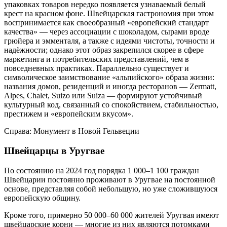
упаковках товаров нередко появляется узнаваемый белый
крест на красном фоне. Швейцарская гастрономия при этом
воспринимается как своеобразный «европейский стандарт
качества» — через ассоциации с шоколадом, сырами вроде
грюйера и эмменталя, а также с идеями чистоты, точности и
надёжности; однако этот образ закрепился скорее в сфере
маркетинга и потребительских представлений, чем в
повседневных практиках. Параллельно существует и
символическое заимствование «альпийского» образа жизни:
названия домов, резиденций и иногда ресторанов — Zermatt,
Alpes, Chalet, Suizo или Suiza — формируют устойчивый
культурный код, связанный со спокойствием, стабильностью,
престижем и «европейским вкусом».
Справа: Монумент в Новой Гельвеции
Швейцарцы в Уругвае
По состоянию на 2024 год порядка 1 000–1 100 граждан
Швейцарии постоянно проживают в Уругвае на постоянной
основе, представляя собой небольшую, но уже сложившуюся
европейскую общину.
Кроме того, примерно 50 000–60 000 жителей Уругвая имеют
швейцарские корни — многие из них являются потомками