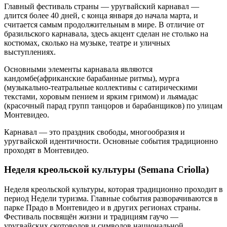
Главный фестиваль страны — уругвайский карнавал —
длится более 40 дней, с конца января до начала марта, и
считается самым продолжительным в мире. В отличие от
бразильского карнавала, здесь акцент сделан не столько на
костюмах, сколько на музыке, театре и уличных
выступлениях.
Основными элементы карнавала являются
кандомбе(африканские барабанные ритмы), мурга
(музыкально-театральные коллективы с сатирическими
текстами, хоровым пением и ярким гримом) и льямадас
(красочный парад групп танцоров и барабанщиков) по улицам
Монтевидео.
Карнавал — это праздник свободы, многообразия и
уругвайской идентичности. Основные события традиционно
проходят в Монтевидео.
Неделя креольской культуры (Semana Criolla)
Неделя креольской культуры, которая традиционно проходит в
период Недели туризма. Главные события разворачиваются в
парке Прадо в Монтевидео и в других регионах страны.
Фестиваль посвящён жизни и традициям гаучо —
уругвайских скотоводов и символов национальной