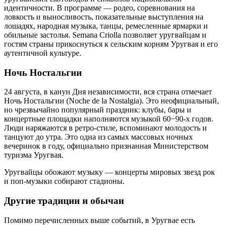
идентичности. В программе — родео, соревнования на
ловкость и выносливость, показательные выступления на
лошадях, народная музыка, танцы, ремесленные ярмарки и
обильные застолья. Semana Criolla позволяет уругвайцам и
гостям страны прикоснуться к сельским корням Уругвая и его
аутентичной культуре.
Ночь Ностальгии
24 августа, в канун Дня независимости, вся страна отмечает
Ночь Ностальгии (Noche de la Nostalgia). Это неофициальный,
но чрезвычайно популярный праздник: клубы, бары и
концертные площадки наполняются музыкой 60−90-х годов.
Люди наряжаются в ретро-стиле, вспоминают молодость и
танцуют до утра. Это одна из самых массовых ночных
вечеринок в году, официально признанная Министерством
туризма Уругвая.
Уругвайцы обожают музыку — концерты мировых звезд рок
и поп-музыки собирают стадионы.
Другие традиции и обычаи
Помимо перечисленных выше событий, в Уругвае есть