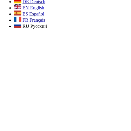
DE
Deutsch
EN
English
ES
Español
FR
Français
RU
Русский