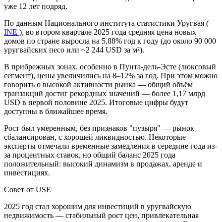
уже 12 лет подряд.
По данным Национального института статистики Уругвая (
INE
), во втором квартале 2025 года средняя цена новых
домов по стране выросла на 5,88% год к году (до около 90 000
уругвайских песо или ~2 244 USD за м²).
В прибрежных зонах, особенно в Пунта-дель-Эсте (люксовый
сегмент), цены увеличились на 8–12% за год. При этом можно
говорить о высокой активности рынка — общий объём
транзакций достиг рекордных значений — более 1,17 млрд
USD в первой половине 2025. Итоговые цифры будут
доступны в ближайшее время.
Рост был умеренным, без признаков "пузыря" — рынок
сбалансирован, с хорошей ликвидностью. Некоторые
эксперты отмечали временные замедления в середине года из-
за процентных ставок, но общий баланс 2025 года
положительный: высокий динамизм в продажах, аренде и
инвестициях.
Совет от USE
2025 год стал хорошим для инвестиций в уругвайскую
недвижимость — стабильный рост цен, привлекательная