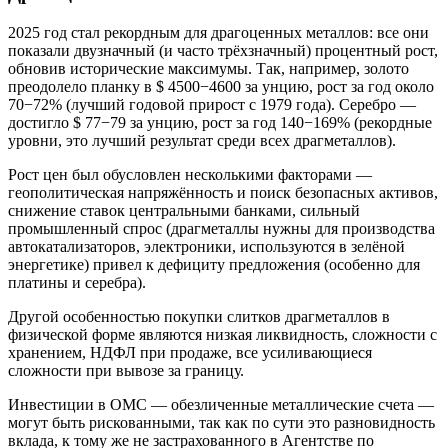
2025 год стал рекордным для драгоценных металлов: все они
показали двузначный (и часто трёхзначный) процентный рост,
обновив исторические максимумы. Так, например, золото
преодолело планку в $ 4500−4600 за унцию, рост за год около
70−72% (лучший годовой прирост с 1979 года). Серебро —
достигло $ 77−79 за унцию, рост за год 140−169% (рекордные
уровни, это лучший результат среди всех драгметаллов).
Рост цен был обусловлен несколькими факторами —
геополитическая напряжённость и поиск безопасных активов,
снижение ставок центральными банками, сильный
промышленный спрос (драгметаллы нужны для производства
автокатализаторов, электроники, используются в зелёной
энергетике) привел к дефициту предложения (особенно для
платины и серебра).
Другой особенностью покупки слитков драгметаллов в
физической форме являются низкая ликвидность, сложности с
хранением, НДФЛ при продаже, все усиливающиеся
сложности при вывозе за границу.
Инвестиции в ОМС — обезличенные металлические счета —
могут быть рискованными, так как по сути это разновидность
вклада, к тому же не застрахованного в Агентстве по