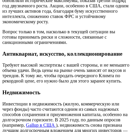
обновляли исторические максимумы, показав третий подряд
год двузначного роста. Акции, особенно в США, стали одним
из лучших активов года, благодаря буму искусственного
интеллекта, снижению ставок ФРС и устойчивому
экономическому росту.
Вопрос только в том, насколько в текущей ситуации вы
готовы принимать риски и сложности, связанные с
санкционными ограничениями.
Антиквариат, искусство, коллекционирование
Требуют высокой экспертизы с вашей стороны, и не меньшего
объема удачи. Ведь цены на рынке очень зависят от вкусов и
трендов. К тому же, чтобы продать очередного Климта по
рекордной цене, его нужно было для этого заранее купить.
Недвижимость
Инвестиции в недвижимость (жилую, коммерческую или
через фонды) часто считаются одним из самых надежных
способов сохранения и приумножения капитала, особенно на
долгосрочном горизонте. В 2025 году, по данным опросов
(например,
Gallup в США
), недвижимость снова признана
лучшим долгосрочным вложением для многих инвесторов —