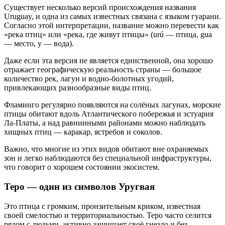
Существует несколько версий происхождения названия
Uruguay, и одна из самых известных связана с языком гуарани.
Согласно этой интерпретации, название можно перевести как
«река птиц» или «река, где живут птицы» (urú — птица, gua
— место, y — вода).
Даже если эта версия не является единственной, она хорошо
отражает географическую реальность страны — большое
количество рек, лагун и водно-болотных угодий,
привлекающих разнообразные виды птиц.
Фламинго регулярно появляются на солёных лагунах, морские
птицы обитают вдоль Атлантического побережья и эстуария
Ла-Платы, а над равнинными районами можно наблюдать
хищных птиц — каракар, ястребов и соколов.
Важно, что многие из этих видов обитают вне охраняемых
зон и легко наблюдаются без специальной инфраструктуры,
что говорит о хорошем состоянии экосистем.
Теро — один из символов Уругвая
Это птица с громким, пронзительным криком, известная
своей смелостью и территориальностью. Теро часто селится
рядом с людьми, активно защищает своё гнездо и без