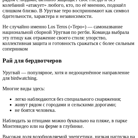
колебаний «атакует» любого, кто, по её мнению, подошёл
слишком близко. В Уругвае теро воспринимают как символ
бдительности, характера и независимости.
Не случайно именно Los Teros («Теро») — самоназвание
национальной сборной Уругвая по регби. Команда выбрала
эту птицу как отражение своего стиля: упорство,
коллективная защита и готовность сражаться с более сильным
соперником
Рай для бердвотчеров
Уругвай — популярное, хотя и недооценённое направление
для birdwatching.
Многие виды здесь:
легко наблюдаются без специального снаряжения;
живут рядом с городами и сельскими дорогами;
не боятся человека.
Наблюдать за птицами можно буквально на пляже, в парке
Монтевидео или на ферме в глубинке.
Высокая доля возобновляемой энергетики, низкая нагрузка на