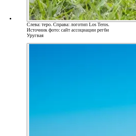
Слева: теро. Справа: логотип Los Teros.
Источник фото: сайт ассоциации регби
Уругвая