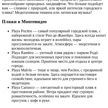
многообразие природных ландшафтов. Что больше подойдет
вам — слияние с природой, или яркий интенсив городского
пляжа? Медитативная тишина или латинская музыка?
Пляжи в Монтевидео
Playa Pocitos — самый популярный городской пляж, с
набережной в стиле Рио-де-Жанейро. Здесь всегда кипит
жизнь: молодежь играет в волейбол, пары
прогуливаются на закате. Атмосфера — энергичная и
космополитичная.
Playa Ramírez — уютный пляж рядом с парком Родó.
Подходит для неспешных прогулок и пикников под
южным солнцем. Приятное место для отдыха в центре
города.
Playa Malvín — тише и чище, чем Pocitos, с прозрачной
водой и белым песком. Здесь ощущается настоящее
спокойствие, идеальное место для утреннего бега и
медитации.
Playa Carrasco — элегантный и просторный пляж в
престижном районе. Ветра придают ему суровую
романтичность, особенно на закате. Идеален для
прогулок с кофе в руке.