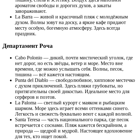
ароматом свободы и дорогих духов, а закаты
завораживают.
La Barra — живой и красочный пляж с молодёжным
духом. Волны зовут на доску, а яркие кафе придают
месту особую, богемную атмосферу. Здесь всегда
праздник.
Департамент Роча
Cabo Polonio — дикий, почти мистический уголок, где
нет дорог, но есть звёзды, ветер и море. Место вне
времени, где можно услышать себя. Волны, песок,
тишина — всё кажется настоящим.
Punta del Diablo — свободолюбивое, хипповое местечко
с духом приключений. Здесь пляжи грубоваты, но
притягательны своей дикостью. Идеальное место для
серферов и поэтов.
La Paloma — светлый курорт с маяком и рыбацким
шармом. Море здесь играет всеми оттенками синего.
Легкость и свежесть буквально веют с каждой волной.
Santa Teresa — часть национального парка, где песок
встречается с соснами. Пляж кажется бескрайним, а
природа — щедрой и мудрой. Настоящее вдохновение
для тех, кто ищет покой.