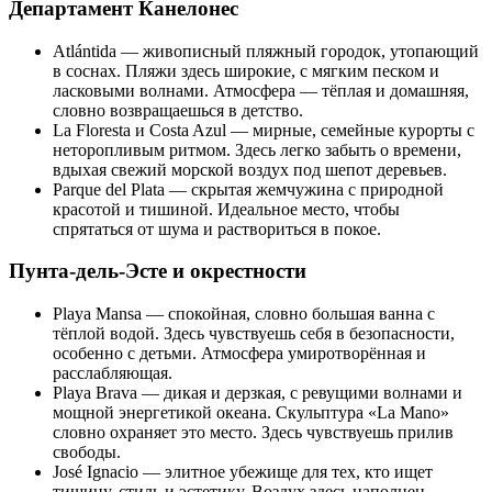
Департамент Канелонес
Atlántida — живописный пляжный городок, утопающий
в соснах. Пляжи здесь широкие, с мягким песком и
ласковыми волнами. Атмосфера — тёплая и домашняя,
словно возвращаешься в детство.
La Floresta и Costa Azul — мирные, семейные курорты с
неторопливым ритмом. Здесь легко забыть о времени,
вдыхая свежий морской воздух под шепот деревьев.
Parque del Plata — скрытая жемчужина с природной
красотой и тишиной. Идеальное место, чтобы
спрятаться от шума и раствориться в покое.
Пунта-дель-Эсте и окрестности
Playa Mansa — спокойная, словно большая ванна с
тёплой водой. Здесь чувствуешь себя в безопасности,
особенно с детьми. Атмосфера умиротворённая и
расслабляющая.
Playa Brava — дикая и дерзкая, с ревущими волнами и
мощной энергетикой океана. Скульптура «La Mano»
словно охраняет это место. Здесь чувствуешь прилив
свободы.
José Ignacio — элитное убежище для тех, кто ищет
тишину, стиль и эстетику. Воздух здесь наполнен