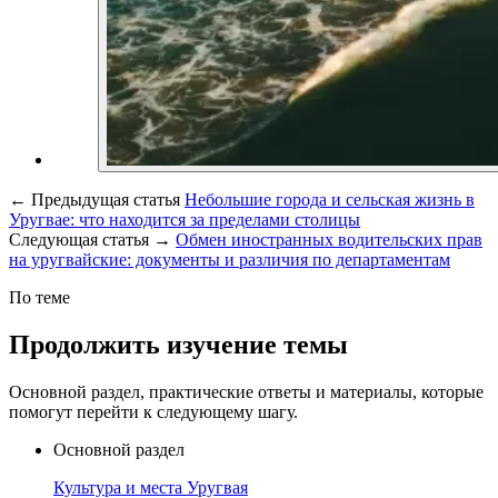
←
Предыдущая статья
Небольшие города и сельская жизнь в
Уругвае: что находится за пределами столицы
Следующая статья
→
Обмен иностранных водительских прав
на уругвайские: документы и различия по департаментам
По теме
Продолжить изучение темы
Основной раздел, практические ответы и материалы, которые
помогут перейти к следующему шагу.
Основной раздел
Культура и места Уругвая