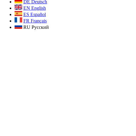
DE
Deutsch
EN
English
ES
Español
FR
Français
RU
Русский